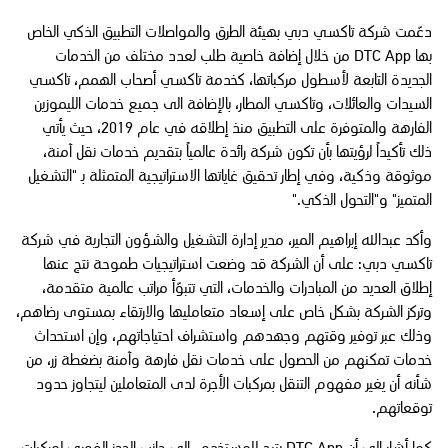
دعّمت شركة تاكسي دبي بهيئة الطرق والمواصلات التطبيق الذكي الخاص
بها DTC App من خلال إضافة خاصية طلب لعدد مختلف من الخدمات
الجديدة التابعة لأسطول مركباتها، كخدمة تاكسي أصحاب الهمم، تاكسي
السيدات والعائلات، وتاكسي المطار، بالإضافة الى جميع خدمات الليموزين
الفارهة والمتوفرة على التطبيق منذ إطلاقه في عام 2019، حيث يأتي
ذلك تأكيداً لرؤيتها بأن تكون شركة رائدة عالمياً بتقديم خدمات نقل آمنة،
موثوقة وذكية، وفي إطار تحقيق غاياتها الاستراتيجية المتمثلة بـ "التشغيل
المتميز" و"التحول الذكي."
وأكد عبدالله إبراهيم المير، مدير إدارة التشغيل والشؤون التجارية في شركة
تاكسي دبي: على أن الشركة قد وضعت استراتيجيات طموحة نتج عنها
إطلاق العديد من المبادرات والخدمات، التي تتبوّأ مراتب عالمية متقدمة،
وتركز الشركة بشكل خاص على إسعاد متعامليها والارتقاء بمستوى رضاهم،
وذلك عبر توفير وقتهم وجهدهم واستشراف احتياجاتهم، وإن استحداث
خدمات تمكنهم من الحصول على خدمات نقل فارهة وآمنة بضغطة زر، من
شأنه أن يغير مفهوم التنقل بمركبات الأجرة لدى المتعاملين ليتجاوز حدود
توقعاتهم.