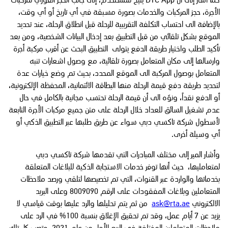
كما أشار إلى أن DTC App يتيح للمستخدم، إلى جانب الحجز الفوري لمركبات
الأجرة، حجز المركبات والخدمات بصورة مسبقة في أي تاريخ أو أي وقت،
بالإضافة الى احتساب التكلفة التقريبية للرحلة قبل انطلاق الرحلة، عند تحديد
الموقع بشكل تلقائي من قبل التطبيق بعد إدخال البيانات الشخصية، ومن بعد
تأكيد الطلب واختيار طريقة الدفع يتولى التطبيق البحث عن أقرب مركبة أجرة
وارسالها إلى مكان المتعامل بصورة تلقائية، مع وصول اشعارات تنبه
المتعامل بوصول المركبة الى الموقع المحدد، بحيث تم وضع خيارات عدة
لتحديد طريقة دفع قيمة الرحلة منها البطاقة الائتمانية، المحفظة الإلكترونية،
أو الدفع نقداً، ونوّه الى أن قيمة الرحلة تحتسب مجانية بالكامل في حال
عدم تشغيل السائق للعداد خلال الرحلة على متن جميع مركبات الأجرة التابعة
لأسطول شركة تاكسي دبي سواء عن طريق طلبها عبر التطبيق الذكي أو
أي وسيلة أخرى.
وأشار المير إلى مختلف المبادرات التي تقدمها شركة تاكسي دبي
لمتعامليها، حيث أنها توفر خدمات الاستجابة الذكية للبلاغات المتعلقة
بخدماتها والواردة عبر القنوات، التي تم تخصيصها لتلقي ورصد ملاحظات
المتعاملين وبلاغات المفقودات على الرقم 8009090 وعلى البريد
الالكتروني
ask@rta.ae
من ثم يتم تحليلها والرد عليها بوقت قياسي لا
يزيد عن 7 أيام عمل، وقد تم تحقيق الإغلاق بنسبة 100% في الرد على