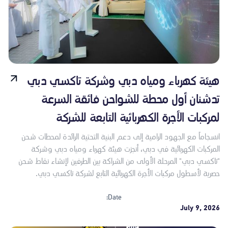
هيئة كهرباء ومياه دبي وشركة تاكسي دبي
تدشنان أول محطة للشواحن فائقة السرعة
لمركبات الأجرة الكهربائية التابعة للشركة
انسجاماً مع الجهود الرامية إلى دعم البنية التحتية الرائدة لمحطات شحن
المركبات الكهربائية في دبي، أنجزت هيئة كهرباء ومياه دبي وشركة
"تاكسي دبي" المرحلة الأولى من الشراكة بين الطرفين لإنشاء نقاط شحن
حصرية لأسطول مركبات الأجرة الكهربائية التابع لشركة تاكسي دبي.
Date:
July 9, 2026