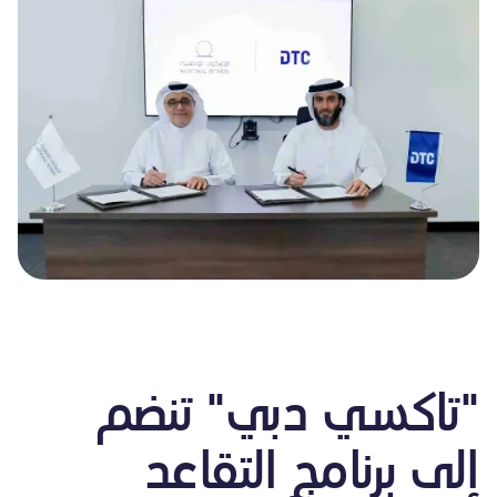
"تاكسي دبي" تنضم
إلى برنامج التقاعد