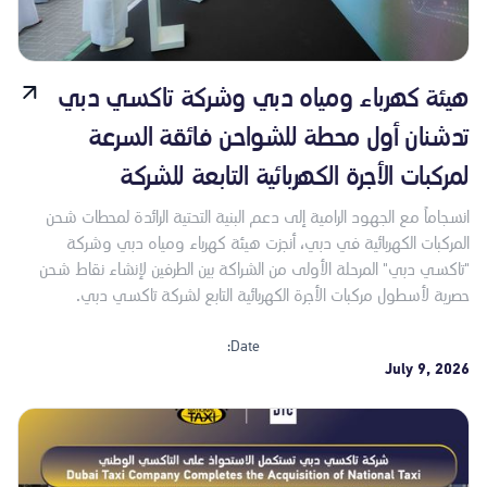
هيئة كهرباء ومياه دبي وشركة تاكسي دبي
تدشنان أول محطة للشواحن فائقة السرعة
لمركبات الأجرة الكهربائية التابعة للشركة
انسجاماً مع الجهود الرامية إلى دعم البنية التحتية الرائدة لمحطات شحن
المركبات الكهربائية في دبي، أنجزت هيئة كهرباء ومياه دبي وشركة
"تاكسي دبي" المرحلة الأولى من الشراكة بين الطرفين لإنشاء نقاط شحن
حصرية لأسطول مركبات الأجرة الكهربائية التابع لشركة تاكسي دبي.
Date:
July 9, 2026