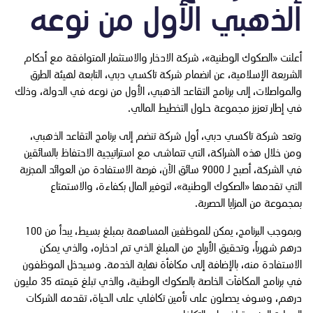
الذهبي الأول من نوعه
أعلنت «الصكوك الوطنية»، شركة الادخار والاستثمار ‏المتوافقة مع أحكام
الشريعة الإسلامية، عن انضمام شركة تاكسي دبي، التابعة لهيئة الطرق
والمواصلات، إلى برنامج التقاعد الذهبي، الأول من نوعه في الدولة، وذلك
في إطار تعزيز مجموعة حلول التخطيط المالي.
وتعد شركة تاكسي دبي، أول شركة تنضم إلى برنامج التقاعد الذهبي،
ومن خلال هذه الشراكة، التي تتماشى مع استراتيجية الاحتفاظ بالسائقين
في الشركة، أصبح لـ 9000 سائق الآن، فرصة الاستفادة من العوائد المجزية
التي تقدمها «الصكوك الوطنية»، لتوفير المال بكفاءة، والاستمتاع
بمجموعة من المزايا الحصرية.
وبموجب البرنامج، يمكن للموظفين المساهمة بمبلغ بسيط، يبدأ من 100
درهم شهرياً، وتحقيق الأرباح من المبلغ الذي تم ادخاره، والذي يمكن
الاستفادة منه، بالإضافة إلى مكافأة نهاية الخدمة. وسيدخل الموظفون
في برنامج المكافآت الخاصة بالصكوك الوطنية، والذي تبلغ قيمته 35 مليون
درهم، وسوف يحصلون على تأمين تكافلي على الحياة، تقدمه الشركات