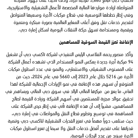
تاكسي دبي البالغ 5,660 مركبة أجرة، وذلك تأكيداً على جهود الشركة
المتواصلة لزيادة مواردها المالية المخصصة للأعمال التشغيلية والاستراتيجية،
وفي إطار خططها التوسعية في قطاع مركبات الأجرة وسعيها المتواصل
لتقديم خدمات نقل وفق أعلى المعايير العالمية بصورة مبتكرة ومتميزة
ورقمية ومستدامة تسهل حركة التنقلات اليومية لسكان إمارة دبي.
الإضافة تعزز القيمة السوقية للمساهمين
وأكد منصور رحمه الفلاسي الرئيس التنفيذي لشركة تاكسي دبي أن تشغيل
94 مركبة أجرة جديدة يعكس النمو المستدام الذي تشهده أعمال الشركة
على المستوى التشغيلي والاستثماري، والنمو في عدد اسطول مركبات
الأجرة من 5216 خلال عام 2023 إلى 5660 في عام 2024، حيث من
المتوقع أن تسهم هذه الإضافة في نمو الإيرادات الإجمالية للشركة لهذا
العام، ما يعزز من مركزها المالي الرائد في سوق دبي المالي ويساهم في
تحقيق عوائد مجزية للمستثمرين في أسهم الشركة وزيادة القيمة لصالح
المساهمين، مشيراً إلى أن هذه الإضافة تأتي في إطار حرص الشركة على
المساهمة في توسيع وتطوير قطاع النقل والمواصلات في إمارة دبي،
حيث ستلعب دوراً مهماً في تعزيز القدرات التشغيلية لتاكسي دبي وتنمية
قدراتها على تقديم أفضل خدمات النقل ولا سيما إن تعزيز اسطول مركبات
الاجرة سيزيد من عدد الرحلات اليومية.