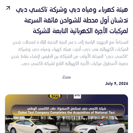
هيئة كهرباء ومياه دبي وشركة تاكسي دبي
تدشنان أول محطة للشواحن فائقة السرعة
لمركبات الأجرة الكهربائية التابعة للشركة
انسجاماً مع الجهود الرامية إلى دعم البنية التحتية الرائدة لمحطات شحن
المركبات الكهربائية في دبي، أنجزت هيئة كهرباء ومياه دبي وشركة
"تاكسي دبي" المرحلة الأولى من الشراكة بين الطرفين لإنشاء نقاط شحن
حصرية لأسطول مركبات الأجرة الكهربائية التابع لشركة تاكسي دبي.
Date:
July 9, 2026