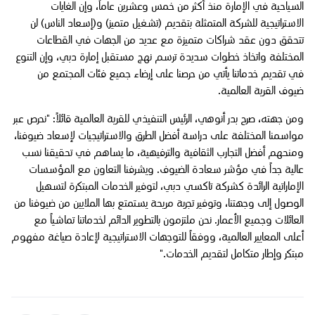
السياحية في الإمارة منذ أكثر من خمس وعشرين عاماً، وإن الغايات
الاستراتيجية للشركة المتمثلة بتقديم (تشغيل متميز) و(إسعاد الناس) لن
تتحقق دون عقد شراكات متميزة مع عديد من الجهات في القطاعات
المختلفة واتخاذ خطوات سديدة ترسم نهج مستقبل إمارة دبي، وإن التنوع
في تقديم خدماتنا يأتي من حرصنا على إرضاء جميع فئات المجتمع من
ضيوف القرية العالمية.
ومن جهته، صرح بدر أنوهي، الرئيس التنفيذي للقرية العالمية قائلاً: "نحرص عبر
مواسمنا المختلفة على دراسة أفضل الطرق والاستراتيجيات لإسعاد ضيوفنا،
ومنحهم أفضل التجارب الثقافية والترفيهية، ما يساهم في تحقيقنا نسب
عالية جداً في مؤشر سعادة الضيوف. ويشرفنا التعاون مع المؤسسات
الإماراتية الرائدة كشركة تاكسي دبي، لتوفير الخدمات المبتكرة لتسهيل
الوصول إلى وجهتنا، وتوفير تجربة مريحة يستمتع بها الملايين من ضيوفنا من
العائلات وجميع الأعمار. نحن ملتزمون بالتطوير الدائم لخدماتنا تماشياً مع
أعلى المعايير العالمية، ووفقاً للتوجهات الاستراتيجية لإعادة صياغة مفهوم
مبتكر وإطار متكامل لتقديم الخدمات."