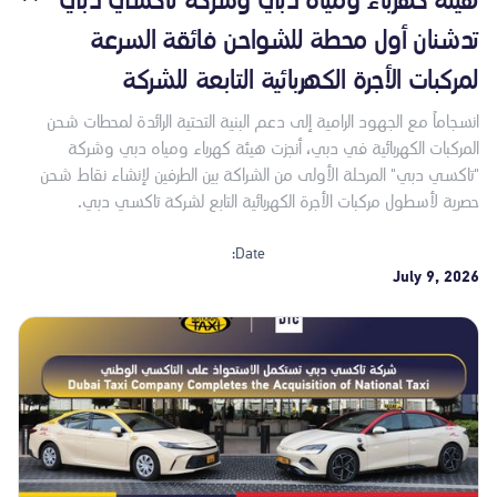
هيئة كهرباء ومياه دبي وشركة تاكسي دبي
تدشنان أول محطة للشواحن فائقة السرعة
لمركبات الأجرة الكهربائية التابعة للشركة
انسجاماً مع الجهود الرامية إلى دعم البنية التحتية الرائدة لمحطات شحن
المركبات الكهربائية في دبي، أنجزت هيئة كهرباء ومياه دبي وشركة
"تاكسي دبي" المرحلة الأولى من الشراكة بين الطرفين لإنشاء نقاط شحن
حصرية لأسطول مركبات الأجرة الكهربائية التابع لشركة تاكسي دبي.
Date:
July 9, 2026