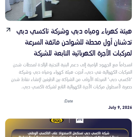
هيئة كهرباء ومياه دبي وشركة تاكسي دبي
تدشنان أول محطة للشواحن فائقة السرعة
لمركبات الأجرة الكهربائية التابعة للشركة
انسجاماً مع الجهود الرامية إلى دعم البنية التحتية الرائدة لمحطات شحن
المركبات الكهربائية في دبي، أنجزت هيئة كهرباء ومياه دبي وشركة
"تاكسي دبي" المرحلة الأولى من الشراكة بين الطرفين لإنشاء نقاط شحن
حصرية لأسطول مركبات الأجرة الكهربائية التابع لشركة تاكسي دبي.
Date:
July 9, 2026