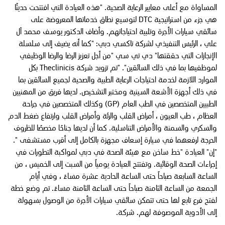
المساواة مع أعلى معايير الرعاية الصحية. "هذه العيادة التي افتتحت حديثًا
هي جزء من استراتيجية DTC لتوسيع نطاق خدماتها المعروضة على
سائقي سيارات الأجرة وتلبية احتياجاتهم. وأضاف الدكتور يوسف محمد آل
علي ، الرئيس التنفيذي لشركة تاكسي دبي: "كما أنه يضيف إلى سلسلة
الإنجازات التي حققتها" دي تي سي "من أجل تعزيز الرضا والرضا الوظيفي
لموظفيها بما في ذلك السائقين". "تم تزويد شركة Theclinicis بكل
الموارد اللازمة لخدمة احتياجات الرعاية الطبية والصحية لجميع السائقين بما
في ذلك أجهزة الأشعة السينية ومختبر التشخيص. لديها فريق من المهنيين
الطبيين المتخصصين في الطب العام (GP) وكذلك المتخصصين في جراحة
العظام ، طب العيون ، أمراض القلب والرئة وأمراض القلب وارتفاع ضغط الدم
والسكري والسمنة والأمراض التناسلية. كما أن لديها جناحًا مخصصًا للظروف
الحرجة لرفعهما في سيارة إسعاف مجهزة بالكامل إلى أقرب مستشفى ".
"إن" العيادة "خط ساخن مع هيئة الصحة في دبي لمواكبة التطورات في
إجراءات الصحة الوقائية. وتفتتح العيادة يومياً من السبت إلى الخميس ، من
الساعة السابعة صباحاً حتى الساعة الحادية عشرة مساءً ، وفي أيام
الجمعة من الساعة الثامنة صباحاً حتى الساعة الثامنة مساءً. تم وضع خطة
لفتح فرع تابع لها حتى تتمكن سائقي سيارات الأجرة من الوصول بسهولة
إلى الأدوية الموصوفة لهم. شركة.