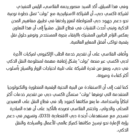
وفي هذا السياق، أكد السيد منصور رحمه الفلاسي، الرئيس التنفيذي
لشركة تاكسي دبي، أن الشراكة الاستراتيجية مع "بولت" تمثل خطوة نوعية
نحو دعم جهود دبي المتواصلة لتعزيز ريادتها في تطبيق مفاهيم المدن
الذكية وتبني أحدث التقنيات في قطاع النقل. مشيراً إلى أن هذا التعاون
يعكس التزام الجانبين المشترك بالارتقاء بتجربة المستخدم وتوفير حلول نقل
رقمية تواكب أفضل المعايير العالمية.
وأضاف الفلاسي على أن تقديم خدمة الطلب الإلكتروني لمركبات الأجرة
لدبي تاكسي عبر منصة "بولت" يشكل إضافة مهمة لمنظومة النقل الذكي
في دبي، ويعزز من قدرة الشركة على تلبية احتياجات الزوار والسياح بأسلوب
أكثر كفاءة ومرونة.
كما لفت إلى أن الاستفادة من البنية التحتية الرقمية المتطورة والتكنولوجيا
المتقدمة التي توفرها "بولت" ستمكّن تاكسي دبي من تقديم خدمات أكثر
ابتكاراً واستدامة، ما يعزز مكانتها كمزود رائد في قطاع النقل على الصعيدين
المحلي والدولي. واختتم الفلاسي تصريحه بالتأكيد على أن هذه المبادرة
تنسجم مع مستهدفات أجندة دبي الاقتصادية (D33)، وتسهم في دعم
رؤية الإمارة نحو ترسيخ مكانتها كمركز عالمي للأعمال والسياحة والنقل
الذكي.