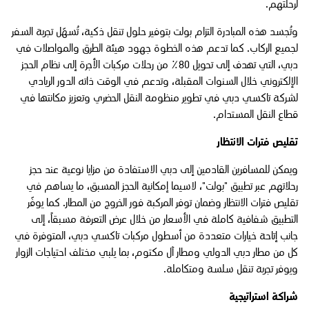
لرحلتهم.
وتُجسد هذه المبادرة التزام بولت بتوفير حلول تنقل ذكية، تُسهّل تجربة السفر
لجميع الركاب. كما تدعم هذه الخطوة جهود هيئة الطرق والمواصلات في
دبي، التي تهدف إلى تحويل 80٪ من رحلات مركبات الأجرة إلى نظام الحجز
الإلكتروني خلال السنوات المقبلة، وتدعم في الوقت ذاته الدور الريادي
لشركة تاكسي دبي في تطوير منظومة النقل الحضري وتعزيز مكانتها في
قطاع النقل المستدام.
تقليص فترات الانتظار
ويمكن للمسافرين القادمين إلى دبي الاستفادة من مزايا نوعية عند حجز
رحلاتهم عبر تطبيق "بولت"، لاسيما إمكانية الحجز المسبق، ما يساهم في
تقليص فترات الانتظار وضمان توفر المركبة فور الخروج من المطار. كما يوفّر
التطبيق شفافية كاملة في الأسعار من خلال عرض التعرفة مسبقاً، إلى
جانب إتاحة خيارات متعددة من أسطول مركبات تاكسي دبي، المتوفرة في
كل من مطار دبي الدولي ومطار آل مكتوم، بما يلبي مختلف احتياجات الزوار
ويوفر تجربة تنقل سلسة ومتكاملة.
شراكة استراتيجية