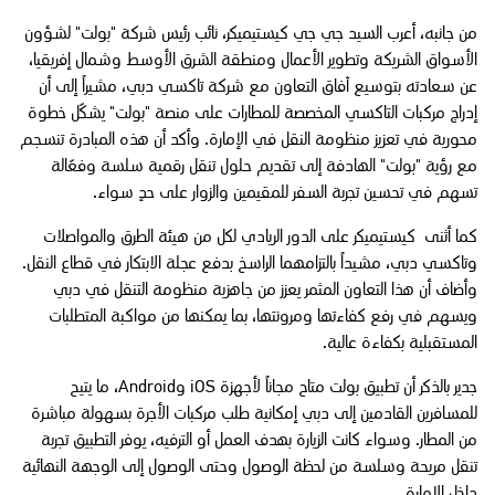
من جانبه، أعرب السيد جي جي كيستيميكر، نائب رئيس شركة "بولت" لشؤون
الأسواق الشريكة وتطوير الأعمال ومنطقة الشرق الأوسط وشمال إفريقيا،
عن سعادته بتوسيع آفاق التعاون مع شركة تاكسي دبي، مشيراً إلى أن
إدراج مركبات التاكسي المخصصة للمطارات على منصة "بولت" يشكّل خطوة
محورية في تعزيز منظومة النقل في الإمارة. وأكد أن هذه المبادرة تنسجم
مع رؤية "بولت" الهادفة إلى تقديم حلول تنقل رقمية سلسة وفعّالة
تسهم في تحسين تجربة السفر للمقيمين والزوار على حدٍ سواء.
كما أثنى كيستيميكر على الدور الريادي لكل من هيئة الطرق والمواصلات
وتاكسي دبي، مشيداً بالتزامهما الراسخ بدفع عجلة الابتكار في قطاع النقل.
وأضاف أن هذا التعاون المثمر يعزز من جاهزية منظومة التنقل في دبي
ويسهم في رفع كفاءتها ومرونتها، بما يمكنها من مواكبة المتطلبات
المستقبلية بكفاءة عالية.
جدير بالذكر أن تطبيق بولت متاح مجاناً لأجهزة iOS وAndroid، ما يتيح
للمسافرين القادمين إلى دبي إمكانية طلب مركبات الأجرة بسهولة مباشرة
من المطار. وسواء كانت الزيارة بهدف العمل أو الترفيه، يوفر التطبيق تجربة
تنقل مريحة وسلسة من لحظة الوصول وحتى الوصول إلى الوجهة النهائية
داخل الإمارة.