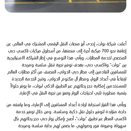
أعلنت شركة بولت، إحدى أبرز منصات النقل الرقمي المشترك في العالم، عن
إضافة نحو 700 مركبة أجرة إلى منصتها، من أسطول مركبات تاكسي دبي
المخصص لخدمة المطارات. ويأتي هذا التوسع في إطار الشراكة الاستراتيجية
بين "بولت" وتاكسي دبي، بهدف توفير تجربة تنقل سلسة ومريحة
للمسافرين القادمين إلى مطار دبي الدولي، المصنف من أكثر مطارات العالم
ارتفاعاً في أعداد الزوار، ومطار آل مكتوم الدولي. وتتيح الخدمة الجديدة
للمستخدمين إمكانية حجز رحلاتهم عبر التطبيق الذكي لبولت، ما يوفر حلولاً
رقمية متطورة تلبي احتياجات الزوار وتعزز من تجربة النقل في الإمارة.
ويأتي هذا القرار استجابة لزيادة أعداد المسافرين إلى الإمارة، وما يرافقه من
حاجة متزايدة لتوفير حلول نقل ذكية وسلسة. ومن خلال توفير خدمة
تاكسي المطار عبر تطبيق "بولت"، أصبح بإمكان زوار دبي حجز رحلاتهم بكل
سهولة ومرونة فور وصولهم، ما يضمن لهم بداية سلسة ومريحة