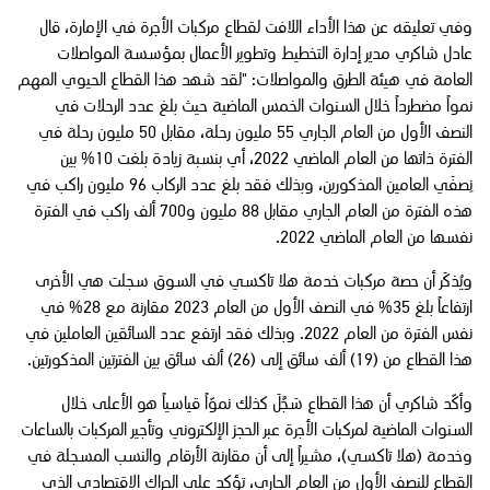
وفي تعليقه عن هذا الأداء اللافت لقطاع مركبات الأجرة في الإمارة، قال
عادل شاكري مدير إدارة التخطيط وتطوير الأعمال بمؤسسة المواصلات
العامة في هيئة الطرق والمواصلات: "لقد شهد هذا القطاع الحيوي المهم
نمواً مضطرداً خلال السنوات الخمس الماضية حيث بلغ عدد الرحلات في
النصف الأول من العام الجاري 55 مليون رحلة، مقابل 50 مليون رحلة في
الفترة ذاتها من العام الماضي 2022، أي بنسبة زيادة بلغت 10% بين
نِصفَي العامين المذكورين، وبذلك فقد بلغ عدد الركاب 96 مليون راكب في
هذه الفترة من العام الجاري مقابل 88 مليون و700 ألف راكب في الفترة
نفسها من العام الماضي 2022.
ويُذكَر أن حصة مركبات خدمة هلا تاكسي في السوق سجلت هي الأخرى
ارتفاعاً بلغ 35% في النصف الأول من العام 2023 مقارنة مع 28% في
نفس الفترة من العام 2022. وبذلك فقد ارتفع عدد السائقين العاملين في
هذا القطاع من (19) ألف سائق إلى (26) ألف سائق بين الفترتين المذكورتين.
وأكّد شاكري أن هذا القطاع سَجَّلَ كذلك نموّاً قياسياً هو الأعلى خلال
السنوات الماضية لمركبات الأجرة عبر الحجز الإلكتروني وتأجير المركبات بالساعات
وخدمة (هلا تاكسي)، مشيراً إلى أن مقارنة الأرقام والنسب المسجلة في
القطاع للنصف الأول من العام الجاري، تؤكد على الحراك الاقتصادي الذي